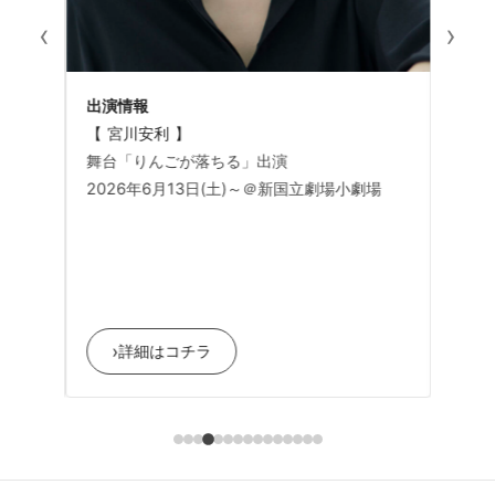
‹
›
出演情報
作品
 】
【 宮川安利 】
【 宮
送決
舞台「りんごが落ちる」出演
舞台
2026年6月13日(土)～＠新国立劇場小劇場
楽担
202
午後0
›
›
詳細はコチラ