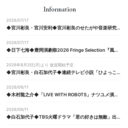
Information
2026/07/17
◆宮川彬良・宮川安利◆宮川彬良のせたがや音楽研究所 #18 「ひらがな？メロディ？ 言葉で遊ぼうウンジャラゲ！」出演
2026/07/17
◆日下七海◆豊岡演劇祭2026 Fringe Selection『風』（演出：一川華）出演！
2026年8月3日(月)より 放送開始予定
◆宮川彬良・白石加代子◆連続テレビ小説「ひよっこ」再放送決定！
2026/06/11
◆木村龍之介◆「LIVE WITH ROBOTS」ナツユメ演出！
2026/06/11
◆白石加代子◆TBS火曜ドラマ「君の好きは無敵」出演！