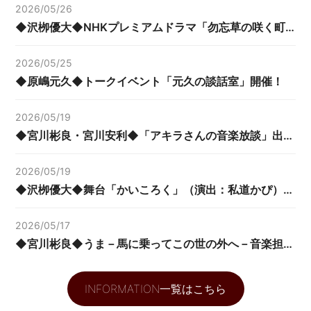
2026/05/26
◆沢栁優大◆NHKプレミアムドラマ「勿忘草の咲く町で ～安曇野診療記～」出演！
2026/05/25
◆原嶋元久◆トークイベント「元久の談話室」開催！
2026/05/19
◆宮川彬良・宮川安利◆「アキラさんの音楽放談」出演！
2026/05/19
◆沢栁優大◆舞台「かいころく」（演出：私道かぴ）出演！
2026/05/17
◆宮川彬良◆うま－馬に乗ってこの世の外へ－音楽担当！
INFORMATION一覧はこちら