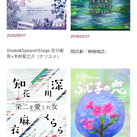
2026/05/17
2019/02/27
Shake&Speare!!Stage 宮川彬
朗読劇「柳橋物語」
良×木村龍之介［ナツユメ］